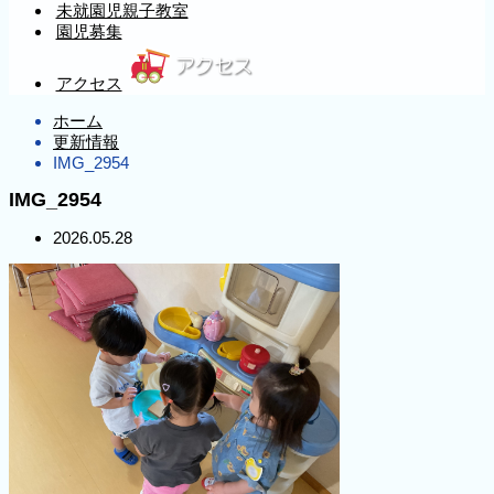
未就園児親子教室
園児募集
アクセス
ホーム
更新情報
IMG_2954
IMG_2954
2026.05.28